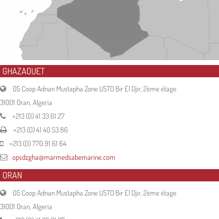
GHAZAOUET
05 Coop Adnan Mustapha Zone USTO Bir El Djir, 2ème étage
31001 Oran, Algeria
+213 (0) 41 33 61 27
+213 (0) 41 40 53 86
+213 (0) 770 91 61 64
opsdzgha@marmedsabemarine.com
ORAN
05 Coop Adnan Mustapha Zone USTO Bir El Djir, 2ème étage
31001 Oran, Algeria