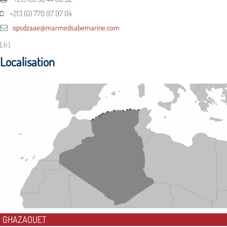
+213 (0) 770 97 97 04
opsdzaae@marmedsabemarine.com
[:fr]
Localisation
GHAZAOUET