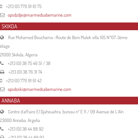
+213 (0) 770 91 61 75
opsdzdje@marmedsabemarine.com
SKIKDA
Rue Mohamed Bouchama -Route de Beni Malek villa 105 N°07-3ème
étage
21000 Skikda, Algeria
+213 (0) 38 75 46 51 / 38
+213 (0) 38 76 31 74
+213 (0) 770 91 61 42
opsdzski@marmedsabemarine.com
ANNABA
Centre d´affaire El Djahouahra, bureau nº E 11 / 09 Avenue de L´Aln
23000 Annaba, Argelia
+213 (0) 38 44 88 92
+213 (0) 38 44 88 92