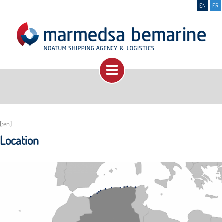
EN
FR
[:en]
Location