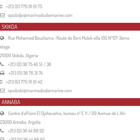
+213 (0) 770 91 61 75
opsdzdje@marmedsabemarine.com
SKIKDA
Rue Mohamed Bouchama -Route de Beni Malek villa 105 N°07-3ème
étage
21000 Skikda, Algeria
+213 (0) 38 75 46 51 / 38
+213 (0) 38 76 31 74
+213 (0) 770 91 61 42
opsdzski@marmedsabemarine.com
ANNABA
Centre d´affaire El Djahouahra, bureau nº E 11 / 09 Avenue de L´Aln
23000 Annaba, Argelia
+213 (0) 38 44 88 92
+213 (0) 38 44 88 92