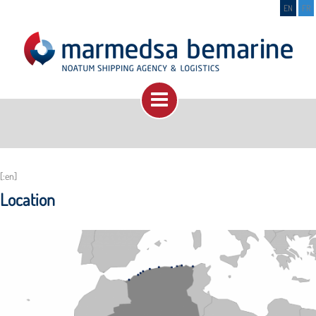
EN
FR
[:en]
Location