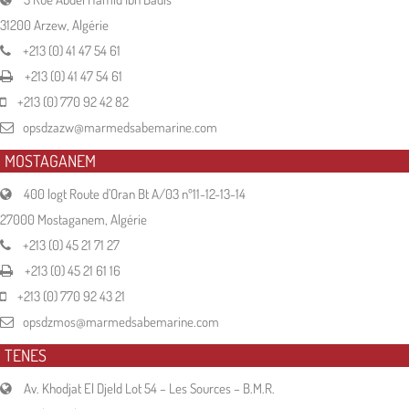
31200 Arzew, Algérie
+213 (0) 41 47 54 61
+213 (0) 41 47 54 61
+213 (0) 770 92 42 82
opsdzazw@marmedsabemarine.com
MOSTAGANEM
400 logt Route d’Oran Bt A/03 nº11-12-13-14
27000 Mostaganem, Algérie
+213 (0) 45 21 71 27
+213 (0) 45 21 61 16
+213 (0) 770 92 43 21
opsdzmos@marmedsabemarine.com
TENES
Av. Khodjat El Djeld Lot 54 – Les Sources – B.M.R.