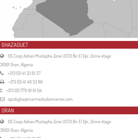
GHAZAOUET
05 Coop Adnan Mustapha Zone USTO Bir El Djir, 2ème étage
31001 Oran, Algeria
+213 (0) 41 33 61 27
+213 (0) 41 40 53 86
+213 (0) 770 91 61 64
opsdzgha@marmedsabemarine.com
ORAN
05 Coop Adnan Mustapha Zone USTO Bir El Djir, 2ème étage
31001 Oran, Algeria